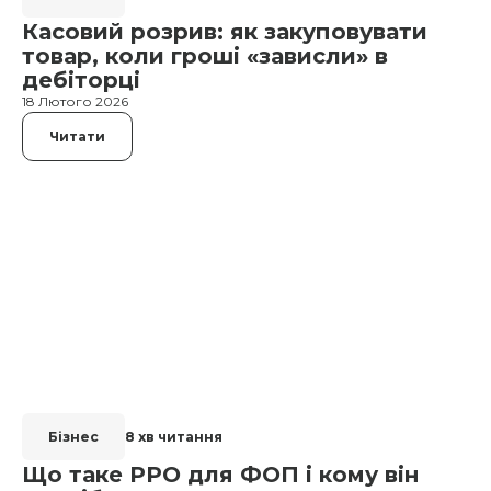
Касовий розрив: як закуповувати
товар, коли гроші «зависли» в
дебіторці
18 Лютого 2026
Читати
Бізнес
8 хв читання
Що таке РРO для ФОП і кому він