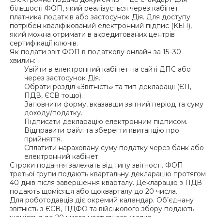
більшості ФОП, який реалізується через кабінет
платника податків або застосунок Дія. Для доступу
потрібен кваліфікований електронний підпис (КЕП),
який можна отримати в акредитованих центрів
сертифікації ключів.
Як подати звіт ФОП в податкову онлайн за 15–30
хвилин:
Увійти в електронний кабінет на сайті ДПС або
через застосунок Дія.
Обрати розділ «Звітність» та тип декларації (ЄП,
ПДВ, ЄСВ тощо).
Заповнити форму, вказавши звітний період та суму
доходу/податку.
Підписати декларацію електронним підписом.
Відправити файл та зберегти квитанцію про
прийняття.
Сплатити нараховану суму податку через банк або
електронний кабінет.
Строки подання залежать від типу звітності. ФОП
третьої групи подають квартальну декларацію протягом
40 днів після завершення кварталу. Декларацію з ПДВ
подають щомісяця або щокварталу до 20 числа.
Для роботодавців діє окремий календар. Об’єднану
звітність з ЄСВ, ПДФО та військового збору подають