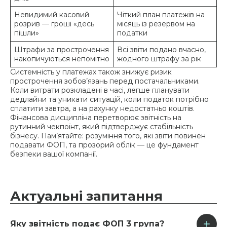
Невидимий касовий
Чіткий план платежів на
розрив — гроші «десь
місяць із резервом на
пішли»
податки
Штрафи за прострочення
Всі звіти подано вчасно,
накопичуються непомітно
жодного штрафу за рік
Системність у платежах також знижує ризик
прострочення зобов’язань перед постачальниками.
Коли витрати розкладені в часі, легше планувати
дедлайни та уникати ситуацій, коли податок потрібно
сплатити завтра, а на рахунку недостатньо коштів.
Фінансова дисципліна перетворює звітність на
рутинний чекпоїнт, який підтверджує стабільність
бізнесу. Пам’ятайте: розуміння того, які звіти повинен
подавати ФОП, та прозорий облік — це фундамент
безпеки вашої компанії.
Актуальні
запитання
Яку звітність подає ФОП 3 група?