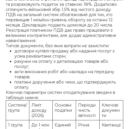
та розраховують податок за ставкою 18%. Додатково
сплачують військовий збір 1.5% від чистого доходу.
ПДВ на загальній системі обов’язковий для тих, хто
перевищив 1 мільйон гривень обороту за останні 12
місяців. Декларацію подають щомісяця до 20 числа.
Реєстрація платником ПДВ дає право працювати з
великими контрагентами, але додає адміністративне
навантаження.
Типові документи, без яких витрати не захистити:
договори купівлі-продажу або надання послуг з
усіма реквізитами сторін;
рахунки на оплату з деталізацією товарів або
послуг;
акти виконаних робіт або накладні на передачу
товарів;
платіжні доручення або чеки, що підтверджують
оплату.
Ключові параметри систем оподаткування зведені в
таблицю нижче.
Система/
Ліміт
Основні
Періоди
Ключові
група
доходу
податки
чність
докумен
(2026)
звітності
ти
1 група
До 1 млн
Єдиний
Річна
Квитанції