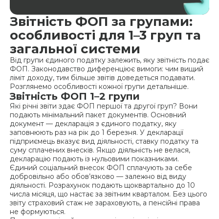
Звітність ФОП за групами:
особливості для 1–3 груп та
загальної системи
Від групи єдиного податку залежить, яку звітність подає
ФОП. Законодавство диференціює вимоги: чим вищий
ліміт доходу, тим більше звітів доведеться подавати.
Розглянемо особливості кожної групи детальніше.
Звітність ФОП 1–2 групи
Які річні звіти здає ФОП першої та другої груп? Вони
подають мінімальний пакет документів. Основний
документ — декларація з єдиного податку, яку
заповнюють раз на рік до 1 березня. У декларації
підприємець вказує вид діяльності, ставку податку та
суму сплачених внесків. Якщо діяльність не велася,
декларацію подають із нульовими показниками.
Єдиний соціальний внесок ФОП сплачують за себе
добровільно або обов’язково — залежно від виду
діяльності. Розрахунок подають щоквартально до 10
числа місяця, що настає за звітним кварталом. Без цього
звіту страховий стаж не зараховують, а пенсійні права
не формуються.