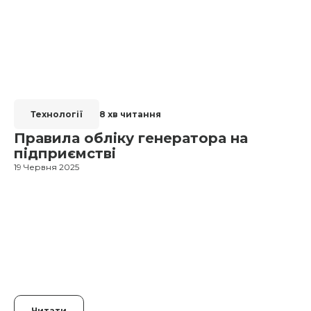
Технології
8 хв читання
Правила обліку генератора на
підприємстві
19 Червня 2025
1