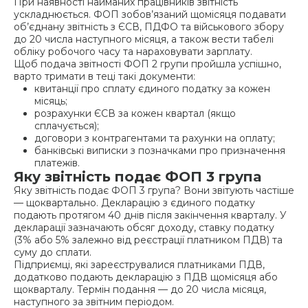
При наявності найманих працівників звітність
ускладнюється. ФОП зобов’язаний щомісяця подавати
об’єднану звітність з ЄСВ, ПДФО та військового збору
до 20 числа наступного місяця, а також вести табелі
обліку робочого часу та нараховувати зарплату.
Щоб подача звітності ФОП 2 групи пройшла успішно,
варто тримати в теці такі документи:
квитанції про сплату єдиного податку за кожен
місяць;
розрахунки ЄСВ за кожен квартал (якщо
сплачується);
договори з контрагентами та рахунки на оплату;
банківські виписки з позначками про призначення
платежів.
Яку звітність подає ФОП 3 група
Яку звітність подає ФОП 3 група? Вони звітують частіше
— щоквартально. Декларацію з єдиного податку
подають протягом 40 днів після закінчення кварталу. У
декларації зазначають обсяг доходу, ставку податку
(3% або 5% залежно від реєстрації платником ПДВ) та
суму до сплати.
Підприємці, які зареєструвалися платниками ПДВ,
додатково подають декларацію з ПДВ щомісяця або
щокварталу. Термін подання — до 20 числа місяця,
наступного за звітним періодом.