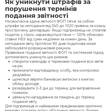
Як уникнути штрафів за
порушення термінів
подання звітності
Несвоєчасна здача звітності ФОП тягне за собою
штрафи за неподання від 340 до 1020 гривень за кожну
прострочену декларацію. Якщо підприємець не сплатив
податок у строк, нараховується пеня — 120% облікової
ставки НБУ від суми недоїмки за кожен день. За
неподання звіту протягом 90 днів податкова може
заблокувати розрахунковий рахунок.
Правильне подання звітності ФОП та системний підхід
допомагають уникнути цих ризиків:
створити календар із термінами подання всіх звітів
на рік;
призначити відповідальну особу, яка контролює
дедлайни;
щомісяця звіряти банківські виписки з книгою
обліку доходів;
резервувати 2–3 дні до терміну для виправлення
помилок;
увімкнути нагадування за тиждень до терміну
подання звіту.
Для підприємців із найманими працівниками критично
важливо розуміти логіку об’єднаної звітності. Форми