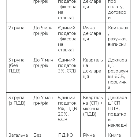
грн/рік
податок
деклара
про
(фіксова
ція
сплату,
на
договор
ставка)
и
2 група
До 5 млн
Єдиний
Річна
Квитанції
грн/рік
податок
деклара
,
(фіксова
ція
рахунки,
на
виписки
ставка)
3 група
До 7 млн
Єдиний
Кварталь
Деклара
(без
грн/рік
податок
на
ції,
ПДВ)
3%, ЄСВ
деклара
розрахун
ція
ки ЄСВ,
первинк
а
3 група
До 7 млн
Єдиний
Кварталь
Деклара
(з ПДВ)
грн/рік
податок
на (ЄП) +
ції ЄП і
5%, ПДВ
місячна
ПДВ,
20%,
(ПДВ)
податко
ЄСВ
ві
накладні
Загальна
Без
ПДФО
Річна
Книга