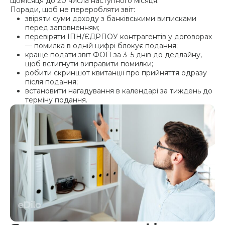
щомісяця до 20 числа наступного місяця.
Поради, щоб не переробляти звіт:
звіряти суми доходу з банківськими виписками
перед заповненням;
перевіряти ІПН/ЄДРПОУ контрагентів у договорах
— помилка в одній цифрі блокує подання;
краще подати звіт ФОП за 3–5 днів до дедлайну,
щоб встигнути виправити помилки;
робити скриншот квитанції про прийняття одразу
після подання;
встановити нагадування в календарі за тиждень до
терміну подання.