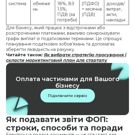
система
обмеже
18%, ВЗ
(ПДФО)
доходів/
нь
1.5%,
+ місячна
витрат,
ПДВ (за
(ПДВ)
акти,
потреби)
накладні
Для бізнесу, який працює з відстрочками або
розстроченими платежами, важливо синхронізувати
графік виплат із податковими термінами. Це спрощує
планування податкових зобов’язань та допомагає
зберегти ліквідність на рахунку.
Читайте також:
Як вибрати стратегію просування і
скласти маркетинговий план для стартапу
Оплата частинами для Вашого
бізнесу
Підключити сервіс
Як подавати звіти ФОП:
строки, способи та поради
Електронна подача документів — це стандарт для