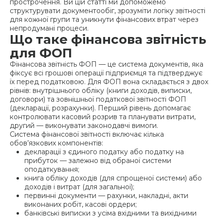
прострочення. Ви цій статті ми допоможемо
структурувати документообіг, зрозуміти логіку звітності
для кожної групи та уникнути фінансових втрат через
непродумані процеси.
Що таке фінансова звітність
для ФОП
Фінансова звітність ФОП — це система документів, яка
фіксує всі грошові операції підприємця та підтверджує
їх перед податковою. Для ФОП вона складається з двох
рівнів: внутрішнього обліку (книги доходів, виписки,
договори) та зовнішньої податкової звітності ФОП
(декларації, розрахунки). Перший рівень допомагає
контролювати касовий розрив та планувати витрати,
другий — виконувати законодавчі вимоги.
Система фінансової звітності включає кілька
обов’язкових компонентів:
декларації з єдиного податку або податку на
прибуток — залежно від обраної системи
оподаткування;
книга обліку доходів (для спрощеної системи) або
доходів і витрат (для загальної);
первинні документи — рахунки, накладні, акти
виконаних робіт, касові ордери;
банківські виписки з усіма вхідними та вихідними