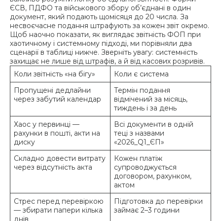
ЄСВ, ПДФО та військового збору об’єднані в один
документ, який подають щомісяця до 20 числа. За
несвоєчасне подання штрафують за кожен звіт окремо.
Щоб наочно показати, як виглядає звітність ФОП при
хаотичному і системному підході, ми порівняли два
сценарії в таблиці нижче. Зверніть увагу: системність
захищає не лише від штрафів, а й від касових розривів.
Коли звітність «на бігу»
Коли є система
Пропущені дедлайни
Термін подання
через забутий календар
відмічений за місяць,
тиждень і за день
Хаос у первинці —
Всі документи в одній
рахунки в пошті, акти на
теці з назвами
диску
«2026_Q1_ЄП»
Складно довести витрату
Кожен платіж
через відсутність акта
супроводжується
договором, рахунком,
актом
Стрес перед перевіркою
Підготовка до перевірки
— збирати папери кілька
займає 2–3 години
днів