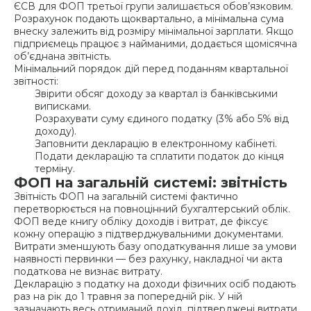
ЄСВ для ФОП третьої групи залишається обов’язковим.
Розрахунок подають щоквартально, а мінімальна сума
внеску залежить від розміру мінімальної зарплати. Якщо
підприємець працює з найманими, додається щомісячна
об’єднана звітність.
Мінімальний порядок дій перед поданням квартальної
звітності:
Звірити обсяг доходу за квартал із банківськими
виписками.
Розрахувати суму єдиного податку (3% або 5% від
доходу).
Заповнити декларацію в електронному кабінеті.
Подати декларацію та сплатити податок до кінця
терміну.
ФОП на загальній системі: звітність
Звітність ФОП на загальній системі фактично
перетворюється на повноцінний бухгалтерський облік.
ФОП веде книгу обліку доходів і витрат, де фіксує
кожну операцію з підтверджувальними документами.
Витрати зменшують базу оподаткування лише за умови
наявності первинки — без рахунку, накладної чи акта
податкова не визнає витрату.
Декларацію з податку на доходи фізичних осіб подають
раз на рік до 1 травня за попередній рік. У ній
зазначають весь отриманий дохід, підтверджені витрати