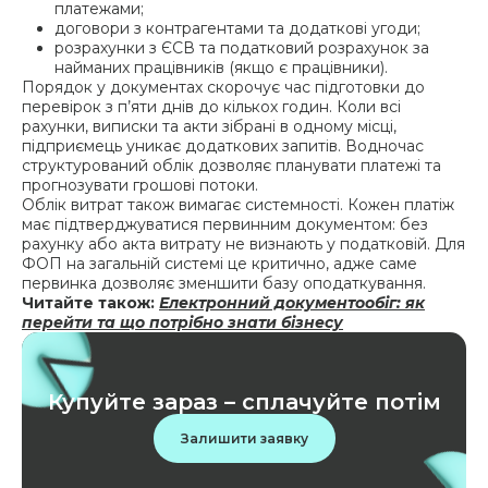
платежами;
договори з контрагентами та додаткові угоди;
розрахунки з ЄСВ та податковий розрахунок за
найманих працівників (якщо є працівники).
Порядок у документах скорочує час підготовки до
перевірок з п’яти днів до кількох годин. Коли всі
рахунки, виписки та акти зібрані в одному місці,
підприємець уникає додаткових запитів. Водночас
структурований облік дозволяє планувати платежі та
прогнозувати грошові потоки.
Облік витрат також вимагає системності. Кожен платіж
має підтверджуватися первинним документом: без
рахунку або акта витрату не визнають у податковій. Для
ФОП на загальній системі це критично, адже саме
первинка дозволяє зменшити базу оподаткування.
Читайте також:
Електронний документообіг: як
перейти та що потрібно знати бізнесу
Купуйте зараз – сплачуйте потім
Залишити заявку