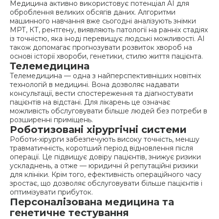
Медицина активно використовує потенціал AI для
оброблення великих обсягів даних. Алгоритми
машинного навчання вже сьогодні аналізують знімки
МРТ, КТ, рентгену, виявляють патології на ранніх стадіях
із точністю, яка іноді перевищує людські можливості. AI
також допомагає прогнозувати розвиток хвороб на
основі історії хвороби, генетики, стилю життя пацієнта.
Телемедицина
Телемедицина — одна з найперспективніших новітніх
технологій в медицині. Вона дозволяє надавати
консультації, вести спостереження та діагностувати
пацієнтів на відстані. Для лікарень це означає
можливість обслуговувати більше людей без потреби в
розширенні приміщень.
Роботизовані хірургічні системи
Роботи-хірурги забезпечують високу точність, меншу
травматичність, коротший період відновлення після
операції. Це підвищує довіру пацієнтів, знижує ризики
ускладнень, а отже — юридичні й репутаційні ризики
для клініки. Крім того, ефективність операційного часу
зростає, що дозволяє обслуговувати більше пацієнтів і
оптимізувати прибуток.
Персоналізована медицина та
генетичне тестування