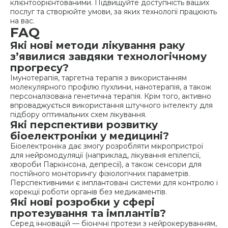
клієнтоорієнтованими. Підвищуйте доступність ваших
послуг та створюйте умови, за яких технології працюють
на вас.
FAQ
Які нові методи лікування раку
з’явилися завдяки технологічному
прогресу?
Імунотерапія, таргетна терапія з використанням
молекулярного профілю пухлини, нанотерапія, а також
персоналізована генетична терапія. Крім того, активно
впроваджується використання штучного інтелекту для
підбору оптимальних схем лікування.
Які перспективи розвитку
біоелектроніки у медицині?
Біоелектроніка дає змогу розробляти мікропристрої
для нейромодуляції (наприклад, лікування епілепсії,
хвороби Паркінсона, депресії), а також сенсори для
постійного моніторингу фізіологічних параметрів.
Перспективними є імплантовані системи для контролю і
корекції роботи органів без медикаментів.
Які нові розробки у сфері
протезування та імплантів?
Серед інновацій — біонічні протези з нейрокеруванням,