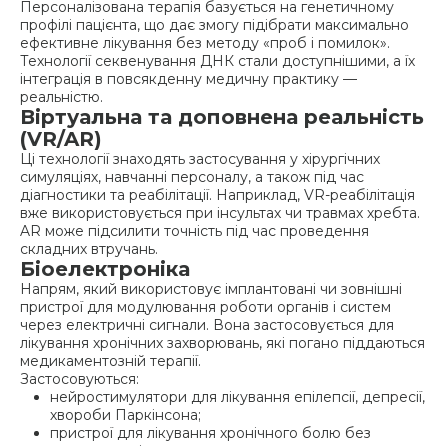
Персоналізована терапія базується на генетичному
профілі пацієнта, що дає змогу підібрати максимально
ефективне лікування без методу «проб і помилок».
Технології секвенування ДНК стали доступнішими, а їх
інтеграція в повсякденну медичну практику —
реальністю.
Віртуальна та доповнена реальність
(VR/AR)
Ці технології знаходять застосування у хірургічних
симуляціях, навчанні персоналу, а також під час
діагностики та реабілітації. Наприклад, VR-реабілітація
вже використовується при інсультах чи травмах хребта.
AR може підсилити точність під час проведення
складних втручань.
Біоелектроніка
Напрям, який використовує імплантовані чи зовнішні
пристрої для модулювання роботи органів і систем
через електричні сигнали. Вона застосовується для
лікування хронічних захворювань, які погано піддаються
медикаментозній терапії.
Застосовуються:
нейростимулятори для лікування епілепсії, депресії,
хвороби Паркінсона;
пристрої для лікування хронічного болю без