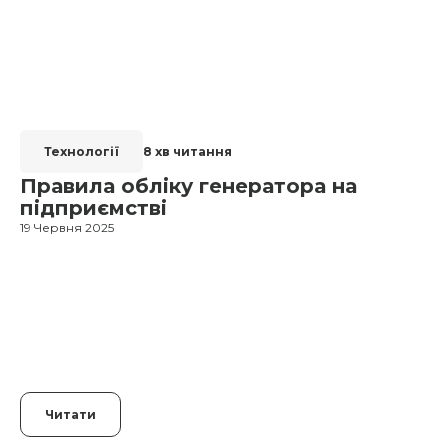
Технології
8 хв читання
Правила обліку генератора на
підприємстві
19 Червня 2025
1