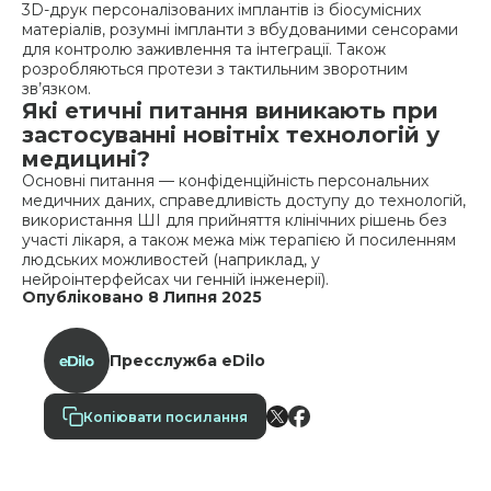
3D-друк персоналізованих імплантів із біосумісних
матеріалів, розумні імпланти з вбудованими сенсорами
для контролю заживлення та інтеграції. Також
розробляються протези з тактильним зворотним
зв’язком.
Які етичні питання виникають при
застосуванні новітніх технологій у
медицині?
Основні питання — конфіденційність персональних
медичних даних, справедливість доступу до технологій,
використання ШІ для прийняття клінічних рішень без
участі лікаря, а також межа між терапією й посиленням
людських можливостей (наприклад, у
нейроінтерфейсах чи генній інженерії).
Опубліковано 8 Липня 2025
Пресслужба eDilo
Копіювати посилання