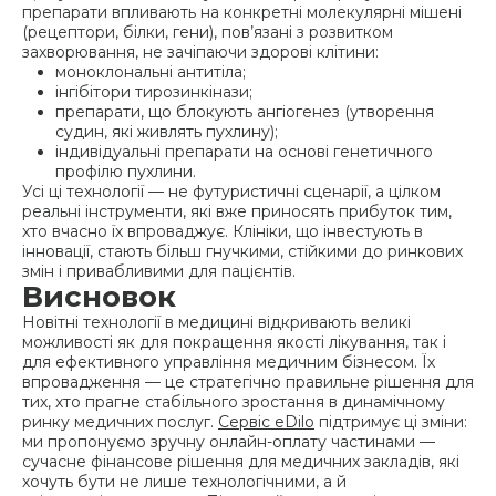
препарати впливають на конкретні молекулярні мішені
(рецептори, білки, гени), пов’язані з розвитком
захворювання, не зачіпаючи здорові клітини:
моноклональні антитіла;
інгібітори тирозинкінази;
препарати, що блокують ангіогенез (утворення
судин, які живлять пухлину);
індивідуальні препарати на основі генетичного
профілю пухлини.
Усі ці технології — не футуристичні сценарії, а цілком
реальні інструменти, які вже приносять прибуток тим,
хто вчасно їх впроваджує. Клініки, що інвестують в
інновації, стають більш гнучкими, стійкими до ринкових
змін і привабливими для пацієнтів.
Висновок
Новітні технології в медицині відкривають великі
можливості як для покращення якості лікування, так і
для ефективного управління медичним бізнесом. Їх
впровадження — це стратегічно правильне рішення для
тих, хто прагне стабільного зростання в динамічному
ринку медичних послуг.
Сервіс eDilo
підтримує ці зміни:
ми пропонуємо зручну онлайн-оплату частинами —
сучасне фінансове рішення для медичних закладів, які
хочуть бути не лише технологічними, а й