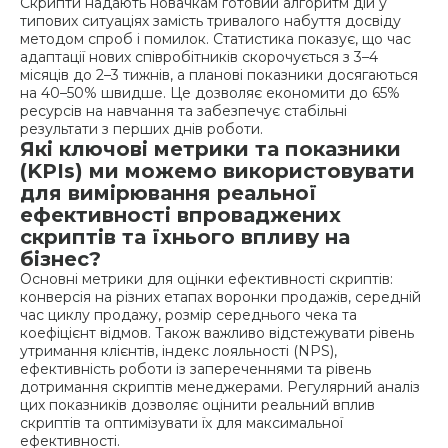
Скрипти надають новачкам готовий алгоритм дій у
типових ситуаціях замість тривалого набуття досвіду
методом спроб і помилок. Статистика показує, що час
адаптації нових співробітників скорочується з 3–4
місяців до 2–3 тижнів, а планові показники досягаються
на 40–50% швидше. Це дозволяє економити до 65%
ресурсів на навчання та забезпечує стабільні
результати з перших днів роботи.
Які ключові метрики та показники
(KPIs) ми можемо використовувати
для вимірювання реальної
ефективності впроваджених
скриптів та їхнього впливу на
бізнес?
Основні метрики для оцінки ефективності скриптів:
конверсія на різних етапах воронки продажів, середній
час циклу продажу, розмір середнього чека та
коефіцієнт відмов. Також важливо відстежувати рівень
утримання клієнтів, індекс лояльності (NPS),
ефективність роботи із запереченнями та рівень
дотримання скриптів менеджерами. Регулярний аналіз
цих показників дозволяє оцінити реальний вплив
скриптів та оптимізувати їх для максимальної
ефективності.