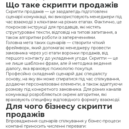
Що таке скрипти продажів
Скрипти продажів — це заздалегідь підготовлені
сценарії комунікації, які використовують менеджери під
час взаємодії з клієнтами на різних етапах. Фактично, це
покрокові інструкції для продавців, які містять
структуровані тексти, відповіді на типові запитання, а
також алгоритми роботи із запереченнями.
Головна мета таких сценаріїв — створити чіткий
фреймворк, який допомагає менеджеру провести
замовника через усі етапи воронки продажів, від
першого контакту до укладення угоди. Скрипти — це
не лише шаблонні фрази, але й методика ведення
діалогу, яка враховує психологію покупця.
Професійно складений сценарій дає спеціалісту
основу, на яку він може спиратися під час спілкування,
додаючи персоналізовані елементи, а також адаптуючи
розмову під конкретного замовника. Для різних каналів
комунікації розробляються окремі алгоритми, які
враховують специфіку відповідного формату взаємодії.
Для чого бізнесу скрипти
продажів
Впровадження сценаріїв спілкування у бізнес-процеси
компанії приносить численні переваги: