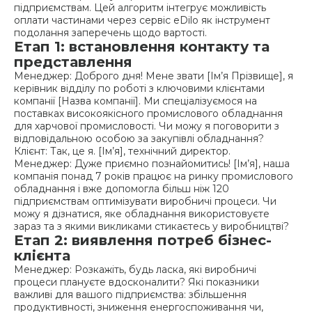
підприємствам. Цей алгоритм інтегрує можливість
оплати частинами через сервіс eDilo як інструмент
подолання заперечень щодо вартості.
Етап 1: встановлення контакту та
представлення
Менеджер: Доброго дня! Мене звати [Ім’я Прізвище], я
керівник відділу по роботі з ключовими клієнтами
компанії [Назва компанії]. Ми спеціалізуємося на
поставках високоякісного промислового обладнання
для харчової промисловості. Чи можу я поговорити з
відповідальною особою за закупівлі обладнання?
Клієнт: Так, це я. [Ім’я], технічний директор.
Менеджер: Дуже приємно познайомитись! [Ім’я], наша
компанія понад 7 років працює на ринку промислового
обладнання і вже допомогла більш ніж 120
підприємствам оптимізувати виробничі процеси. Чи
можу я дізнатися, яке обладнання використовуєте
зараз та з якими викликами стикаєтесь у виробництві?
Етап 2: виявлення потреб бізнес-
клієнта
Менеджер: Розкажіть, будь ласка, які виробничі
процеси плануєте вдосконалити? Які показники
важливі для вашого підприємства: збільшення
продуктивності, зниження енергоспоживання чи,