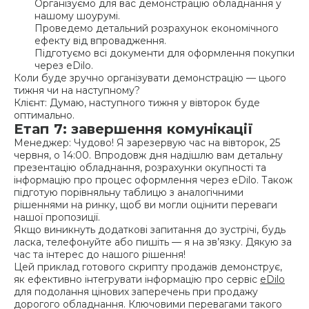
Організуємо для вас демонстрацію обладнання у
нашому шоурумі.
Проведемо детальний розрахунок економічного
ефекту від впровадження.
Підготуємо всі документи для оформлення покупки
через eDilo.
Коли буде зручно організувати демонстрацію — цього
тижня чи на наступному?
Клієнт: Думаю, наступного тижня у вівторок буде
оптимально.
Етап 7: завершення комунікації
Менеджер: Чудово! Я зарезервую час на вівторок, 25
червня, о 14:00. Впродовж дня надішлю вам детальну
презентацію обладнання, розрахунки окупності та
інформацію про процес оформлення через eDilo. Також
підготую порівняльну таблицю з аналогічними
рішеннями на ринку, щоб ви могли оцінити переваги
нашої пропозиції.
Якщо виникнуть додаткові запитання до зустрічі, будь
ласка, телефонуйте або пишіть — я на зв’язку. Дякую за
час та інтерес до нашого рішення!
Цей приклад готового скрипту продажів демонструє,
як ефективно інтегрувати інформацію про сервіс
eDilo
для подолання цінових заперечень при продажу
дорогого обладнання. Ключовими перевагами такого