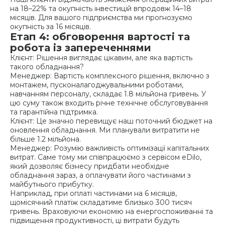
на 18–22% та окупність інвестицій впродовж 14–18
місяців. Для вашого підприємства ми прогнозуємо
окупність за 16 місяців.
Етап 4: обговорення вартості та
робота із запереченнями
Клієнт: Рішення виглядає цікавим, але яка вартість
такого обладнання?
Менеджер: Вартість комплексного рішення, включно з
монтажем, пусконалагоджувальними роботами,
навчанням персоналу, складає 1.8 мільйона гривень. У
цю суму також входить річне технічне обслуговування
та гарантійна підтримка.
Клієнт: Це значно перевищує наш поточний бюджет на
оновлення обладнання. Ми планували витратити не
більше 1.2 мільйона.
Менеджер: Розумію важливість оптимізації капітальних
витрат. Саме тому ми співпрацюємо з сервісом eDilo,
який дозволяє бізнесу придбати необхідне
обладнання зараз, а оплачувати його частинами з
майбутнього прибутку.
Наприклад, при оплаті частинами на 6 місяців,
щомісячний платіж складатиме близько 300 тисяч
гривень. Враховуючи економію на енергоспоживанні та
підвищення продуктивності, ці витрати будуть