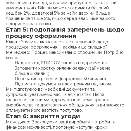
компенсуватися додатковим прибутком. Також, при
використанні
eDilo
ви можете отримати базовий
кешбек 2%, додаткові 5% за найм двох чи більше
працівників та ще 5%, якщо серед власників вашого
підприємства є жінки.
Етап 5: подолання заперечень щодо
процесу оформлення
Клієнт: Звучить цікаво, але я не впевнений щодо
процедури оформлення. Наскільки це складно?
Менеджер: Процес максимально спрощений. Потрібно
лише:
Надати код ЄДРПОУ вашого підприємства.
Заповнити коротку онлайн-заявку (займає не
більше 5 хвилин).
Дочекатися рішення (впродовж 30 хвилин).
Підписати документи електронним підписом.
Ми підготуємо всі необхідні документи та
супроводжуватимемо вас на всіх етапах. Після
схвалення заявки ми одразу розпочнемо процес
виробництва та доставлення обладнання, а ви зможете
оплачувати його вартість поступово.
Етап 6: закриття угоди
Менеджер: Враховуючи ваші виробничі потреби та
фінансові можливості, пропоную наступні кроки: