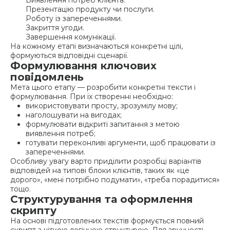
Презентацію продукту чи послуги.
Роботу із запереченнями.
Закриття угоди.
Завершення комунікації.
На кожному етапі визначаються конкретні цілі,
формуються відповідні сценарії.
Формулювання ключових
повідомлень
Мета цього етапу — розробити конкретні тексти і
формулювання. При їх створенні необхідно:
використовувати просту, зрозумілу мову;
наголошувати на вигодах;
формулювати відкриті запитання з метою
виявлення потреб;
готувати переконливі аргументи, щоб працювати із
запереченнями.
Особливу увагу варто приділити розробці варіантів
відповідей на типові блоки клієнтів, таких як «це
дорого», «мені потрібно подумати», «треба порадитися»
тощо.
Структурування та оформлення
скрипту
На основі підготовлених текстів формується повний
скрипт з чіткою логічною структурою. Для зручності