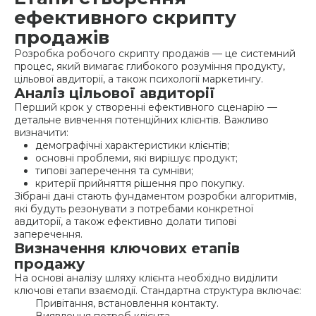
ефективного скрипту
продажів
Розробка робочого скрипту продажів — це системний
процес, який вимагає глибокого розуміння продукту,
цільової авдиторії, а також психології маркетингу.
Аналіз цільової авдиторії
Перший крок у створенні ефективного сценарію —
детальне вивчення потенційних клієнтів. Важливо
визначити:
демографічні характеристики клієнтів;
основні проблеми, які вирішує продукт;
типові заперечення та сумніви;
критерії прийняття рішення про покупку.
Зібрані дані стають фундаментом розробки алгоритмів,
які будуть резонувати з потребами конкретної
авдиторії, а також ефективно долати типові
заперечення.
Визначення ключових етапів
продажу
На основі аналізу шляху клієнта необхідно виділити
ключові етапи взаємодії. Стандартна структура включає:
Привітання, встановлення контакту.
Виявлення потреб клієнта.