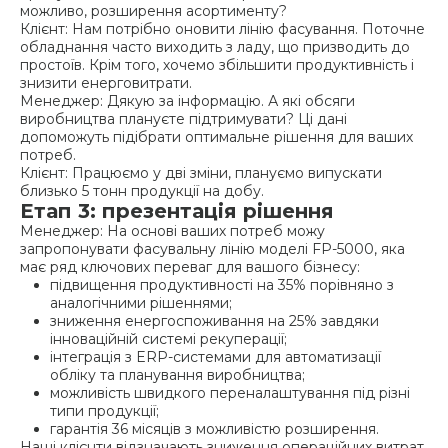
можливо, розширення асортименту?
Клієнт: Нам потрібно оновити лінію фасування. Поточне
обладнання часто виходить з ладу, що призводить до
простоїв. Крім того, хочемо збільшити продуктивність і
знизити енерговитрати.
Менеджер: Дякую за інформацію. А які обсяги
виробництва плануєте підтримувати? Ці дані
допоможуть підібрати оптимальне рішення для ваших
потреб.
Клієнт: Працюємо у дві зміни, плануємо випускати
близько 5 тонн продукції на добу.
Етап 3: презентація рішення
Менеджер: На основі ваших потреб можу
запропонувати фасувальну лінію моделі FP-5000, яка
має ряд ключових переваг для вашого бізнесу:
підвищення продуктивності на 35% порівняно з
аналогічними рішеннями;
зниження енергоспоживання на 25% завдяки
інноваційній системі рекуперації;
інтеграція з ERP-системами для автоматизації
обліку та планування виробництва;
можливість швидкого переналаштування під різні
типи продукції;
гарантія 36 місяців з можливістю розширення.
Наші клієнти відзначають зниження операційних витрат