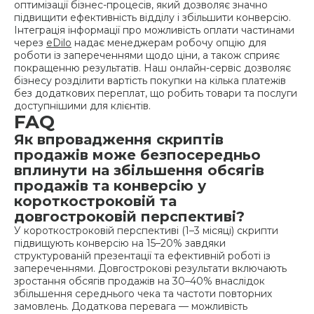
оптимізації бізнес-процесів, який дозволяє значно
підвищити ефективність відділу і збільшити конверсію.
Інтеграція інформації про можливість оплати частинами
через
eDilo
надає менеджерам робочу опцію для
роботи із запереченнями щодо ціни, а також сприяє
покращенню результатів. Наш онлайн-сервіс дозволяє
бізнесу розділити вартість покупки на кілька платежів
без додаткових переплат, що робить товари та послуги
доступнішими для клієнтів.
FAQ
Як впровадження скриптів
продажів може безпосередньо
вплинути на збільшення обсягів
продажів та конверсію у
короткостроковій та
довгостроковій перспективі?
У короткостроковій перспективі (1–3 місяці) скрипти
підвищують конверсію на 15–20% завдяки
структурованій презентації та ефективній роботі із
запереченнями. Довгострокові результати включають
зростання обсягів продажів на 30–40% внаслідок
збільшення середнього чека та частоти повторних
замовлень. Додаткова перевага — можливість