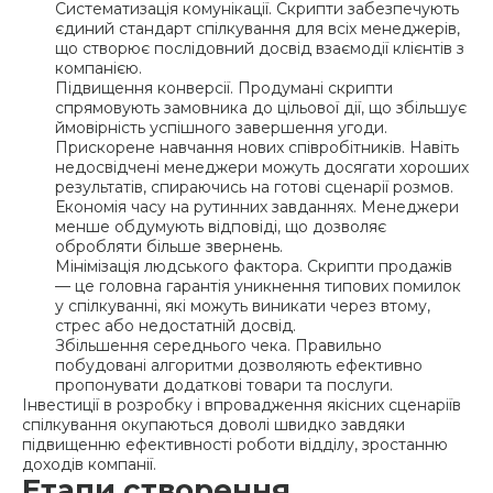
Систематизація комунікації. Скрипти забезпечують
єдиний стандарт спілкування для всіх менеджерів,
що створює послідовний досвід взаємодії клієнтів з
компанією.
Підвищення конверсії. Продумані скрипти
спрямовують замовника до цільової дії, що збільшує
ймовірність успішного завершення угоди.
Прискорене навчання нових співробітників. Навіть
недосвідчені менеджери можуть досягати хороших
результатів, спираючись на готові сценарії розмов.
Економія часу на рутинних завданнях. Менеджери
менше обдумують відповіді, що дозволяє
обробляти більше звернень.
Мінімізація людського фактора. Скрипти продажів
— це головна гарантія уникнення типових помилок
у спілкуванні, які можуть виникати через втому,
стрес або недостатній досвід.
Збільшення середнього чека. Правильно
побудовані алгоритми дозволяють ефективно
пропонувати додаткові товари та послуги.
Інвестиції в розробку і впровадження якісних сценаріїв
спілкування окупаються доволі швидко завдяки
підвищенню ефективності роботи відділу, зростанню
доходів компанії.
Етапи створення