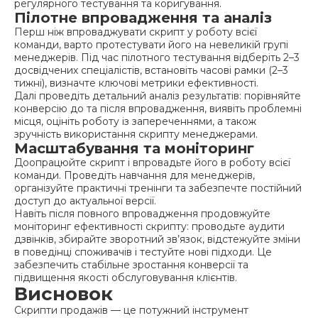
регулярного тестування та коригування.
Пілотне впровадження та аналіз
Перш ніж впроваджувати скрипт у роботу всієї
команди, варто протестувати його на невеликій групі
менеджерів. Під час пілотного тестування відберіть 2–3
досвідчених спеціалістів, встановіть часові рамки (2–3
тижні), визначте ключові метрики ефективності.
Далі проведіть детальний аналіз результатів: порівняйте
конверсію до та після впровадження, виявіть проблемні
місця, оцініть роботу із запереченнями, а також
зручність використання скрипту менеджерами.
Масштабування та моніторинг
Доопрацюйте скрипт і впровадьте його в роботу всієї
команди. Проведіть навчання для менеджерів,
організуйте практичні тренінги та забезпечте постійний
доступ до актуальної версії.
Навіть після повного впровадження продовжуйте
моніторинг ефективності скрипту: проводьте аудити
дзвінків, збирайте зворотний зв’язок, відстежуйте зміни
в поведінці споживачів і тестуйте нові підходи. Це
забезпечить стабільне зростання конверсії та
підвищення якості обслуговування клієнтів.
Висновок
Скрипти продажів — це потужний інструмент