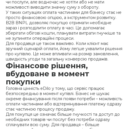
чи послуги, але водночас не хотіти або не мати
можливості виводити значну суму з обороту.
У таких ситуаціях оплата частинами для бізнесу стає не
просто фінансовою опцією, а інструментом розвитку.
B2B BNPL дозволяє покупцю отримати необхідне
зараз і розподілити оплату в часі. Це допомагає
зберігати обігові кошти, планувати витрати гнучкіше та
не зупиняти операційні процеси.
Для продавця це також важливо. Коли клієнт має
зручний сценарій оплати, йому легше ухвалити рішення
про купівлю. Це може впливати на розмір замовлення,
швидкість угоди та загальну конверсію продажів.
Фінансове рішення,
вбудоване в момент
покупки
Головна цінність eDilo у тому, що сервіс працює
безпосередньо в момент купівлі. Бізнес не шукає
окреме фінансування після появи потреби – можливість
оплати частинами або відтермінування платежу одразу
стає частиною процесу продажу.
Для покупця це означає більше гнучкості та доступ до
необхідних товарів чи послуг без потреби одразу
сплачувати всю суму. Для продавця – більше