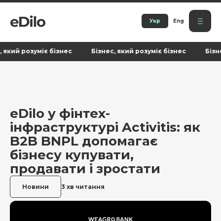
Укр
Eng
кий розуміє бізнес Бізнес, який розуміє бізнес Бізнес, 
eDilo у фінтех-
інфраструктурі Activitis: як
B2B BNPL допомагає
бізнесу купувати,
продавати і зростати
Новини
3 хв читання