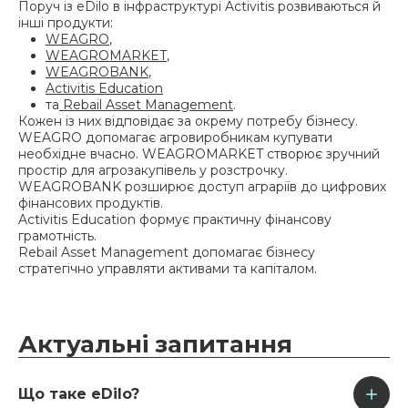
Поруч із eDilo в інфраструктурі Activitis розвиваються й
інші продукти:
WEAGRO
,
WEAGROMARKET
,
WEAGROBANK
,
Activitis Education
та
Rebail Asset Management
.
Кожен із них відповідає за окрему потребу бізнесу.
WEAGRO допомагає агровиробникам купувати
необхідне вчасно. WEAGROMARKET створює зручний
простір для агрозакупівель у розстрочку.
WEAGROBANK розширює доступ аграріїв до цифрових
фінансових продуктів.
Activitis Education формує практичну фінансову
грамотність.
Rebail Asset Management допомагає бізнесу
стратегічно управляти активами та капіталом.
Актуальні
запитання
Що таке eDilo?