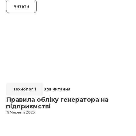
Читати
Технології
8 хв читання
Правила обліку генератора на
підприємстві
19 Червня 2025
1