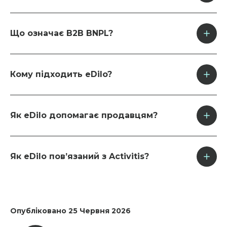
eDilo – перший в Україні онлайн B2B BNPL-сервіс
для бізнесу. Він інтегрує оплату частинами та
відтермінування платежу безпосередньо в B2B-
Що означає B2B BNPL?
продажі, перетворюючи фінансовий продукт на
частину комерційної пропозиції.
B2B BNPL – це формат “buy now, pay later” для
бізнесу. Він дозволяє компаніям купувати товари
або послуги зараз, а оплату здійснювати пізніше
Кому підходить eDilo?
або частинами.
eDilo підходить мікро-, малому та середньому
бізнесу, який хоче купувати необхідне без
значного навантаження на обігові кошти. Також
Як eDilo допомагає продавцям?
сервіс корисний продавцям, які хочуть
запропонувати бізнес-клієнтам гнучкіші умови
eDilo допомагає продавцям інтегрувати оплату
оплати.
частинами у B2B-продажі, збільшувати середній
чек, працювати з більшими замовленнями та
Як eDilo пов’язаний з Activitis?
створювати зручніші умови для клієнтів.
eDilo входить до фінтех-інфраструктури Activitis як
B2B BNPL-сервіс, що допомагає бізнесу купувати
зараз, а оплачувати частинами або з
відтермінуванням.
Опубліковано 25 Червня 2026