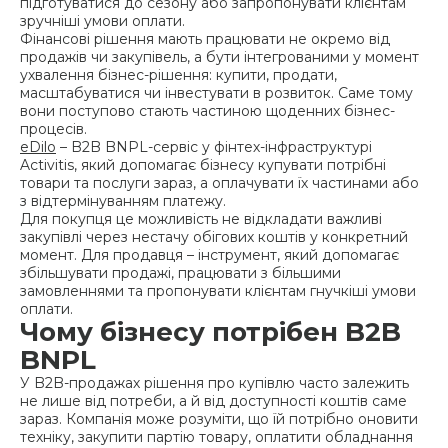
підготуватися до сезону або запропонувати клієнтам
зручніші умови оплати.
Фінансові рішення мають працювати не окремо від
продажів чи закупівель, а бути інтегрованими у момент
ухвалення бізнес-рішення: купити, продати,
масштабуватися чи інвестувати в розвиток. Саме тому
вони поступово стають частиною щоденних бізнес-
процесів.
eDilo
– B2B BNPL-сервіс у фінтех-інфраструктурі
Activitis, який допомагає бізнесу купувати потрібні
товари та послуги зараз, а оплачувати їх частинами або
з відтермінуванням платежу.
Для покупця це можливість не відкладати важливі
закупівлі через нестачу обігових коштів у конкретний
момент. Для продавця – інструмент, який допомагає
збільшувати продажі, працювати з більшими
замовленнями та пропонувати клієнтам гнучкіші умови
оплати.
Чому бізнесу потрібен B2B
BNPL
У B2B-продажах рішення про купівлю часто залежить
не лише від потреби, а й від доступності коштів саме
зараз. Компанія може розуміти, що їй потрібно оновити
техніку, закупити партію товару, оплатити обладнання