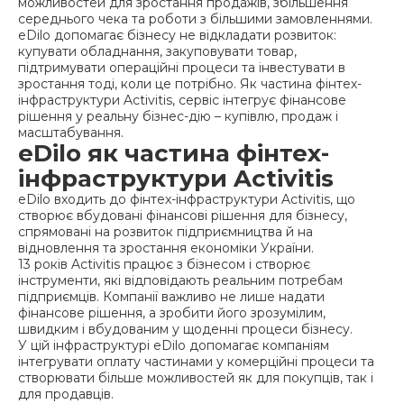
можливостей для зростання продажів, збільшення
середнього чека та роботи з більшими замовленнями.
eDilo допомагає бізнесу не відкладати розвиток:
купувати обладнання, закуповувати товар,
підтримувати операційні процеси та інвестувати в
зростання тоді, коли це потрібно. Як частина фінтех-
інфраструктури Activitis, сервіс інтегрує фінансове
рішення у реальну бізнес-дію – купівлю, продаж і
масштабування.
eDilo як частина фінтех-
інфраструктури Activitis
eDilo входить до фінтех-інфраструктури Activitis, що
створює вбудовані фінансові рішення для бізнесу,
спрямовані на розвиток підприємництва й на
відновлення та зростання економіки України.
13 років Activitis працює з бізнесом і створює
інструменти, які відповідають реальним потребам
підприємців. Компанії важливо не лише надати
фінансове рішення, а зробити його зрозумілим,
швидким і вбудованим у щоденні процеси бізнесу.
У цій інфраструктурі eDilo допомагає компаніям
інтегрувати оплату частинами у комерційні процеси та
створювати більше можливостей як для покупців, так і
для продавців.