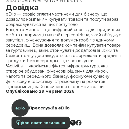
клієнтського сервісу ТОВ Епіцентр К.
Д
овідка
eDilo — сервіс оплати частинами для бізнесу, що
дозволяє компаніям купувати товари та послуги зараз і
розраховуватися за них поступово.
Епіцентр Бізнес — це цифровий сервіс для юридичних
осіб та підприємців на сайті epicentrk.ua, який об’єднує
закупівлі, фінансування та документообіг в єдиному
середовищі. Вона дозволяє компаніям купувати товари
за гуртовими цінами, отримувати додаткові знижки та
безкоштовну доставку, а також оформлювати кредитні
продукти безпосередньо під час покупки.
*Activitis — українська фінтех-інфраструктура, яка
створює вбудовані фінансові рішення для мікро-,
малого та середнього бізнесу, формуючи сучасну
фінансову екосистему, спрямовану на розвиток
підприємництва й посилення економіки країни.
Опубліковано 29 Червня 2026
Пресслужба eDilo
Копіювати посилання