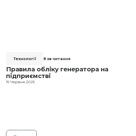
Технології
8 хв читання
Правила обліку генератора на
підприємстві
19 Червня 2025
1