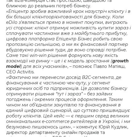
так B2B-комерція стає простішою, швидшою та
ближчою до реальних потреб бізнесу.
«Епіцентр зробив важливий крок назустріч клієнту і в
бік більшої клієнтоорієнтованості для бізнесу. Коли
eDilo з’являється прямо в момент покупки, виграють
усі сторони: клієнт отримує можливість купити зараз і
сплачувати частинами вже з майбутнього прибутку,
цифрова платформа Епіцентр Бізнес робить свою
пропозицію сильнішою, а ми як фінансовий партнер
вбудовуємо рішення туди, де воно справді потрібне.
Саме такі win-win рішення формують нову якість
взаємодії на ринку – це і є модель зростання (
growth
model
) для всіх учасників»
, – пояснює Павло Матіяш,
CEO Activitis.
«Фактично ми перенесли досвід B2C-сегмента, де
фінансування є частиною чек-ауту, у сегмент
юридичних осіб та підприємців. Це дозволяє бізнесу
отримувати рішення “тут і зараз” – без зайвих
погоджень і окремих процесів оформлення. Таким
чином ми об’єднали закупівлю та фінансування в
єдиний цифровий сценарій, що суттєво пришвидшує
роботу клієнтів. Цей кейс — є першим серед великих
омніканальних e-commerce ритейлерів в Україні, і ми
безумовно пишаємось цим»
, – коментує Юрій Кудлик,
директор департаменту онлайн продажів та