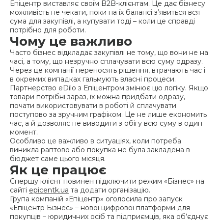
Епіцентр виставляє своїм B2B-клієнтам. Це дає бізнесу
можливість не чекати, поки на їх балансі з’явиться вся
сума для закупівлі, а купувати тоді – коли це справді
потрібно для роботи.
Чому це важливо
Часто бізнес відкладає закупівлі не тому, що вони не на
часі, а тому, що незручно сплачувати всю суму одразу.
Через це компанії переносять рішення, втрачають час і
в окремих випадках гальмують власні процеси.
Партнерство eDilo з Епіцентром змінює цю логіку. Якщо
товари потрібні зараз, їх можна придбати одразу,
почати використовувати в роботі й сплачувати
поступово за зручним графіком. Це не лише економить
час, а й дозволяє не виводити з обігу всю суму в один
момент.
Особливо це важливо в ситуаціях, коли потреба
виникла раптово або покупка не була закладена в
бюджет саме цього місяця.
Як це працює
Спершу клієнт повинен підключити режим «Бізнес» на
сайті
epicentk.ua
та додати організацію.
Група компаній «Епіцентр» оголосила про запуск
«Епіцентр Бізнес» – нової цифрової платформи для
покупців – юридичних осіб та підприємців, яка об’єднує