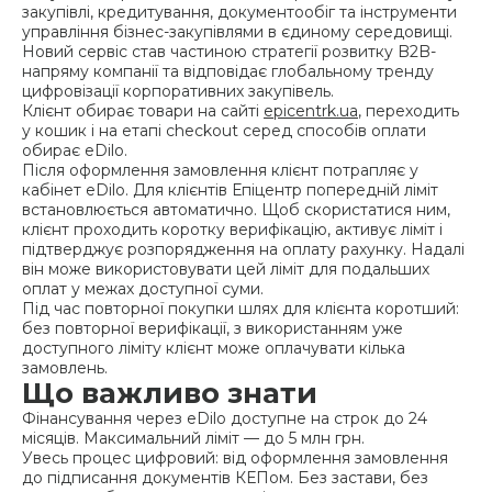
закупівлі, кредитування, документообіг та інструменти
управління бізнес-закупівлями в єдиному середовищі.
Новий сервіс став частиною стратегії розвитку B2B-
напряму компанії та відповідає глобальному тренду
цифровізації корпоративних закупівель.
Клієнт обирає товари на сайті
epicentrk.ua
, переходить
у кошик і на етапі checkout серед способів оплати
обирає eDilo.
Після оформлення замовлення клієнт потрапляє у
кабінет eDilo. Для клієнтів Епіцентр попередній ліміт
встановлюється автоматично. Щоб скористатися ним,
клієнт проходить коротку верифікацію, активує ліміт і
підтверджує розпорядження на оплату рахунку. Надалі
він може використовувати цей ліміт для подальших
оплат у межах доступної суми.
Під час повторної покупки шлях для клієнта коротший:
без повторної верифікації, з використанням уже
доступного ліміту клієнт може оплачувати кілька
замовлень.
Що важливо знати
Фінансування через eDilo доступне на строк до 24
місяців. Максимальний ліміт — до 5 млн грн.
Увесь процес цифровий: від оформлення замовлення
до підписання документів КЕПом. Без застави, без