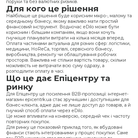
поруки та без валютних ризиків.
Для кого це рішення
Найбільше це рішення буде корисним мікро-, малому та
середньому бізнесу, якому важливо мати простий
фінансовий інструмент. Водночас eDilo може бути
корисним і більшим компаніям, якщо вони хочуть
гнучкіше планувати витрати на кілька місяців вперед.
Оплата частинами актуальна для різних сфер: логістики,
медицини, HoReCa, торгівлі, сервісного бізнесу,
виробництва, ремонту чи облаштування робочих
просторів. Важлива не стільки вартість товару, скільки
можливість не витрачати всю суму одразу, а
розподілити оплату в часі.
Що це дає Епіцентру та
ринку
Для Епіцентру це посилення B2B-пропозиції: інтернет-
магазин epicentrk.ua стає зручнішим і доступнішим для
бізнес-клієнта, адже дає не лише доступ до товарів, а й
гнучкий спосіб оплати через eDilo.
Це може впливати на конверсію, середній чек і частоту
повторних покупок.
Для ринку це показовий приклад того, як вбудовані
фінанси стають інтегрованими у процес покупки. Саме