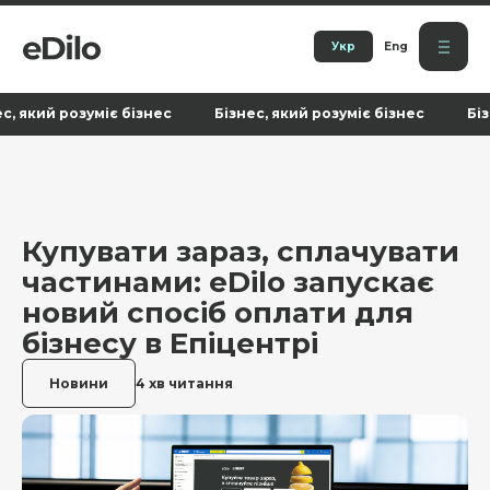
Укр
Eng
кий розуміє бізнес Бізнес, який розуміє бізнес Бізнес, 
Купувати зараз, сплачувати
частинами: eDilo запускає
новий спосіб оплати для
бізнесу в Епіцентрі
Новини
4 хв читання