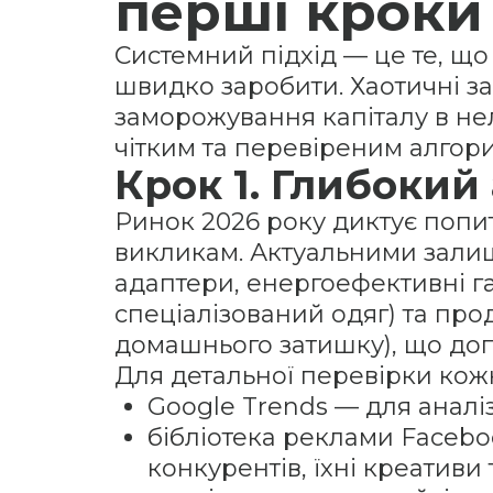
перші кроки
Системний підхід — це те, що
швидко заробити. Хаотичні з
заморожування капіталу в нелі
чітким та перевіреним алгор
Крок 1. Глибокий
Ринок 2026 року диктує попит
викликам. Актуальними залиш
адаптери, енергоефективні г
спеціалізований одяг) та проду
домашнього затишку), що доп
Для детальної перевірки кожн
Google Trends — для аналі
бібліотека реклами Facebo
конкурентів, їхні креативи т