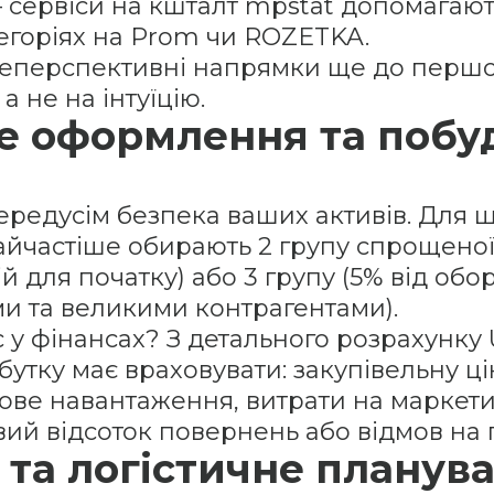
 сервіси на кшталт mpstat допомагают
егоріях на Prom чи ROZETKA.
 неперспективні напрямки ще до першої
 не на інтуїцію.
е оформлення та побуд
передусім безпека ваших активів. Для
айчастіше обирають 2 групу спрощеної
ій для початку) або 3 групу (5% від обо
и та великими контрагентами).
с у фінансах? З детального розрахунку
утку має враховувати: закупівельну цін
ткове навантаження, витрати на маркет
вий відсоток повернень або відмов на 
я та логістичне планув