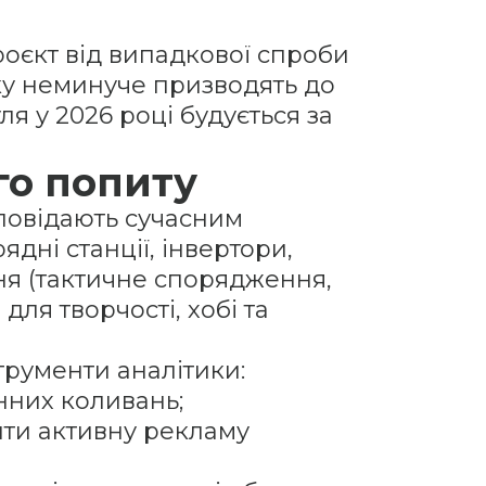
роєкт від випадкової спроби
ку неминуче призводять до
я у 2026 році будується за
го попиту
дповідають сучасним
ні станції, інвертори,
ня (тактичне спорядження,
для творчості, хобі та
трументи аналітики:
нних коливань;
ити активну рекламу