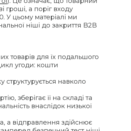
rol
). Це означає, що товарний
і гроші, а поріг входу
. У цьому матеріалі ми
нальної ніші до закриття B2B
них товарів для їх подальшого
цикл угоди: кошти
ку структурується навколо
ію, зберігає її на складі та
альність внаслідок низької
а, а відправлення здійснює
самперед безпечний тест ніші