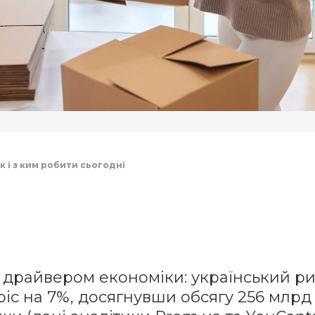
як і з ким робити сьогодні
 драйвером економіки: український ри
зріс на 7%, досягнувши обсягу 256 млрд