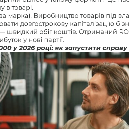
 в товарі.
ова марка). Виробництво товарів під в
ювати довгострокову капіталізацію бізн
— швидкий обіг коштів. Отриманий ROI
уток у нові партії.
5000 у 2026 році: як запустити спра