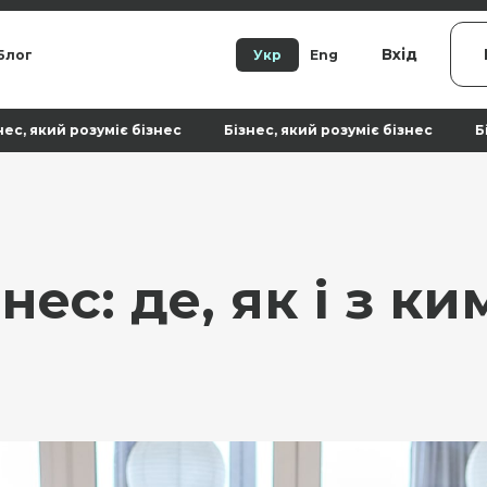
Вхід
Блог
Укр
Eng
є бізнес Бізнес, який розуміє бізнес Бізнес, який розум
нес: де, як і з к