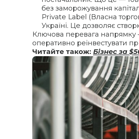
без заморожування капіталу
Private Label (Власна торг
Україні. Це дозволяє створ
Ключова перевага напрямку 
оперативно реінвестувати приб
Читайте також:
Бізнес за $