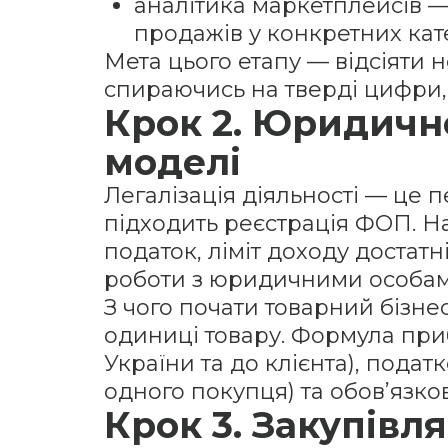
аналітика маркетплейсів —
продажів у конкретних кат
Мета цього етапу — відсіяти
спираючись на тверді цифри, а
Крок 2. Юридичн
моделі
Легалізація діяльності — це 
підходить реєстрація ФОП. Н
податок, ліміт доходу достатн
роботи з юридичними особам
З чого почати товарний бізне
одиниці товару. Формула приб
України та до клієнта), пода
одного покупця) та обов’язко
Крок 3. Закупівл