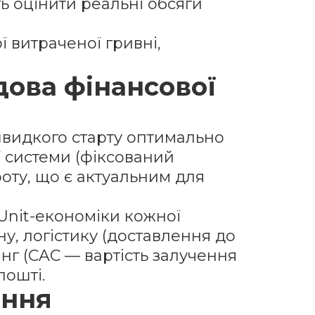
ь оцінити реальні обсяги
 витраченої гривні,
ова фінансової
 швидкого старту оптимально
 системи (фіксований
роту, що є актуальним для
 Unit-економіки кожної
у, логістику (доставлення до
инг (CAC — вартість залучення
пошті.
ання