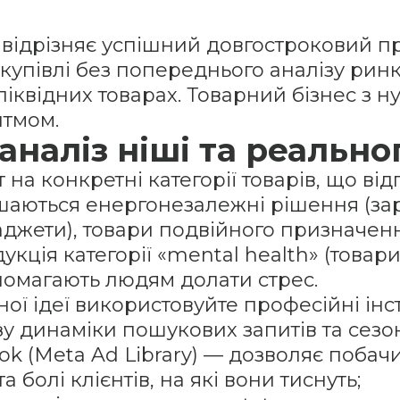
 відрізняє успішний довгостроковий п
акупівлі без попереднього аналізу рин
квідних товарах. Товарний бізнес з нул
итмом.
 аналіз ніші та реально
 на конкретні категорії товарів, що ві
аються енергонезалежні рішення (заряд
аджети), товари подвійного призначен
кція категорії «mental health» (товари 
омагають людям долати стрес.
ої ідеї використовуйте професійні інс
зу динаміки пошукових запитів та сезо
ok (Meta Ad Library) — дозволяє побач
а болі клієнтів, на які вони тиснуть;