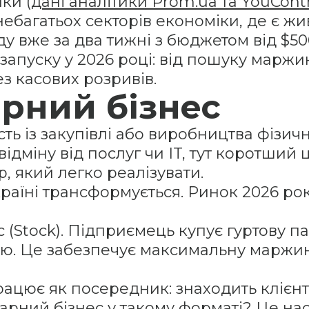
ки (
дані аналітики Prom.ua та YouCont
ебагатьох секторів економіки, де є жив
у вже за два тижні з бюджетом від $500
апуску у 2026 році: від пошуку маржи
ез касових розривів.
арний бізнес
сть із закупівлі або виробництва фізич
ідміну від послуг чи IT, тут коротший 
р, який легко реалізувати.
країні трансформується. Ринок 2026 ро
Stock). Підприємець купує гуртову парт
ою. Це забезпечує максимальну маржин
цює як посередник: знаходить клієнт
арний бізнес у такому форматі? Це на