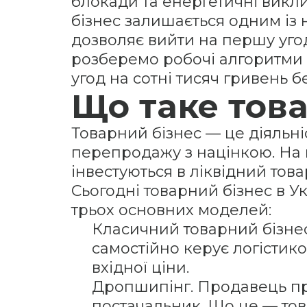
блокади та енергетичні викли
бізнес залишається одним із н
дозволяє вийти на першу угод
розберемо робочі алгоритми з
угод на сотні тисяч гривень б
Що таке тов
Товарний бізнес — це діяльні
перепродажу з націнкою. На в
інвестуються в ліквідний това
Сьогодні товарний бізнес в У
трьох основних моделей:
Класичний товарний бізнес (
самостійно керує логістик
вхідної ціни.
Дропшипінг. Продавець пра
постачальник. Що це — тов