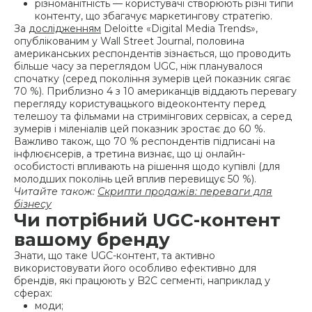
різноманітність — користувачі створюють різні типи
контенту, що збагачує маркетингову стратегію.
За
дослідженням
Deloitte «Digital Media Trends»,
опублікованим у Wall Street Journal, половина
американських респондентів зізнається, що проводить
більше часу за переглядом UGC, ніж планувалося
спочатку (серед покоління зумерів цей показник сягає
70 %). Приблизно 4 з 10 американців віддають перевагу
перегляду користувацького відеоконтенту перед
телешоу та фільмами на стримінгових сервісах, а серед
зумерів і міленіалів цей показник зростає до 60 %.
Важливо також, що 70 % респондентів підписані на
інфлюєнсерів, а третина визнає, що ці онлайн-
особистості впливають на рішення щодо купівлі (для
молодших поколінь цей вплив перевищує 50 %).
Читайте також:
Скрипти продажів: переваги для
бізнесу
Чи потрібний UGC-контент
вашому бренду
Знати, що таке UGC-контент, та активно
використовувати його особливо ефективно для
брендів, які працюють у B2C сегменті, наприклад у
сферах:
моди;