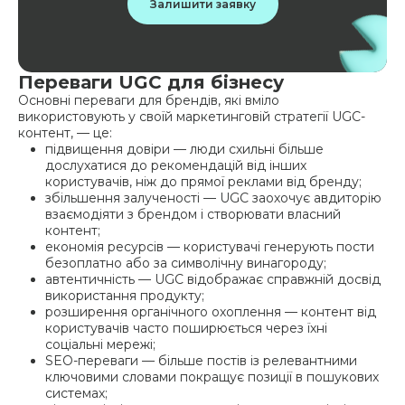
Залишити заявку
Переваги UGC для бізнесу
Основні переваги для брендів, які вміло
використовують у своїй маркетинговій стратегії UGC-
контент, — це:
підвищення довіри — люди схильні більше
дослухатися до рекомендацій від інших
користувачів, ніж до прямої реклами від бренду;
збільшення залученості — UGC заохочує авдиторію
взаємодіяти з брендом і створювати власний
контент;
економія ресурсів — користувачі генерують пости
безоплатно або за символічну винагороду;
автентичність — UGC відображає справжній досвід
використання продукту;
розширення органічного охоплення — контент від
користувачів часто поширюється через їхні
соціальні мережі;
SEO-переваги — більше постів із релевантними
ключовими словами покращує позиції в пошукових
системах;