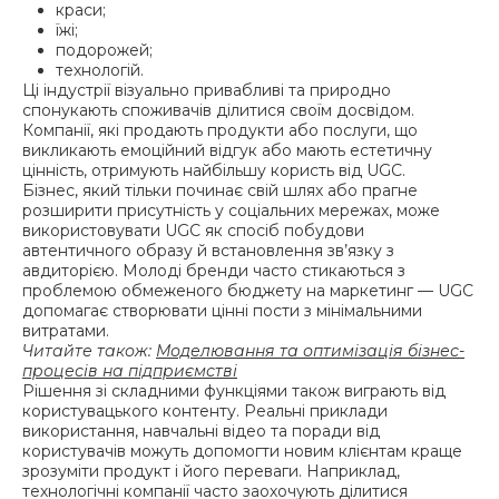
краси;
їжі;
подорожей;
технологій.
Ці індустрії візуально привабливі та природно
спонукають споживачів ділитися своїм досвідом.
Компанії, які продають продукти або послуги, що
викликають емоційний відгук або мають естетичну
цінність, отримують найбільшу користь від UGC.
Бізнес, який тільки починає свій шлях або прагне
розширити присутність у соціальних мережах, може
використовувати UGC як спосіб побудови
автентичного образу й встановлення зв’язку з
авдиторією. Молоді бренди часто стикаються з
проблемою обмеженого бюджету на маркетинг — UGC
допомагає створювати цінні пости з мінімальними
витратами.
Читайте також:
Моделювання та оптимізація бізнес-
процесів на підприємстві
Рішення зі складними функціями також виграють від
користувацького контенту. Реальні приклади
використання, навчальні відео та поради від
користувачів можуть допомогти новим клієнтам краще
зрозуміти продукт і його переваги. Наприклад,
технологічні компанії часто заохочують ділитися