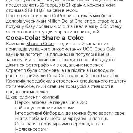
представляють 55 творців із 21 країни, кожен з яких
отримав $18 181,81 за свій внесок.
Протягом п’яти років GoPro виплатила 5 мільйонів
доларів учасникам Million Dollar Challenge, створивши
потужну базу лояльних клієнтів і величезну бібліотеку
якісного контенту для маркетингових цілей.
Coca-Cola: Share a Coke
Кампанія
Share a Coke
— один із найяскравіших
прикладів успішного використання UGC. Coca-Cola
замінила логотип на пляшках на популярні імена,
заохочуючи споживачів знаходити свої або друзів і
ділитися фотографіями в соціальних мережах.
Стратегія була спрямована на підлітків і молодь, які
раніше сприймали Coca-Cola як «напій своїх батьків».
Кампанія передбачала створення спеціального гештегу
#ShareaCoke, який став центром усієї активності в
соціальних мережах.
Цікаві елементи кампанії:
Персоналізоване пакування з 250
найпопулярнішими іменами.
Інтерактивні білборди, де можна було ввести своє
ім’я та побачити його на віртуальній пляшці.
Співпраця з популярними серед підлітків
інфлюєнсерами.