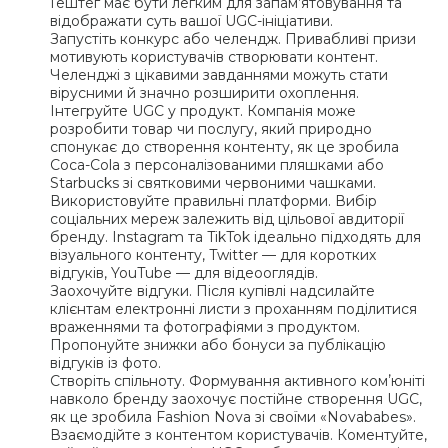
Гештег має бути легким для запам’ятовування та
відображати суть вашої UGC-ініціативи.
Запустіть конкурс або челендж. Привабливі призи
мотивують користувачів створювати контент.
Челенджі з цікавими завданнями можуть стати
вірусними й значно розширити охоплення.
Інтегруйте UGC у продукт. Компанія може
розробити товар чи послугу, який природно
спонукає до створення контенту, як це зробила
Coca-Cola з персоналізованими пляшками або
Starbucks зі святковими червоними чашками.
Використовуйте правильні платформи. Вибір
соціальних мереж залежить від цільової авдиторії
бренду. Instagram та TikTok ідеально підходять для
візуального контенту, Twitter — для коротких
відгуків, YouTube — для відеооглядів.
Заохочуйте відгуки. Після купівлі надсилайте
клієнтам електронні листи з проханням поділитися
враженнями та фотографіями з продуктом.
Пропонуйте знижки або бонуси за публікацію
відгуків із фото.
Створіть спільноту. Формування активного комʼюніті
навколо бренду заохочує постійне створення UGC,
як це зробила Fashion Nova зі своїми «Novababes».
Взаємодійте з контентом користувачів. Коментуйте,