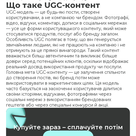
Що таке UGC-контент
UGC-модель — це будь-які пости, створені
користувачами, а не компанією чи брендом. Фотографії,
відео, відгуки, коментарі, дописи в соціальних мережах
— усе це форми користувацького контенту, який може
стосуватися продуктів, послуг або бренду загалом.
Особливість UGC полягає в тому, що він генерується
звичайними людьми, які не працюють на компанію і не
отримують за це прямої винагороди. Такий контент
вважається більш автентичним та викликає більше
довіри серед потенційних клієнтів, оскільки відображає
реальний досвід використання продукту чи послуги.
Головна мета UGC-контенту — це залучення спільноти
до створення постів, які бренд потім може
використовувати в маркетингових цілях. Ця модель
часто базується на заохоченні користувачів ділитися
своїми історіями, відгуками, фотографіями через
соціальні мережі з використанням брендованих
гештегів або через спеціальні конкурси й акції.
Купуйте зараз – сплачуйте потім