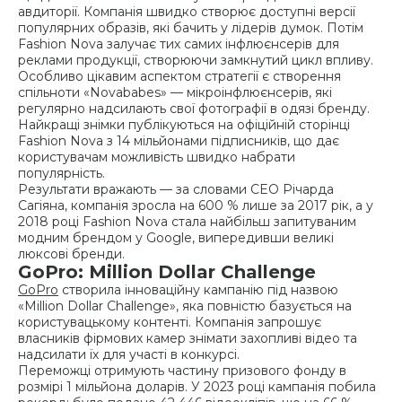
авдиторії. Компанія швидко створює доступні версії
популярних образів, які бачить у лідерів думок. Потім
Fashion Nova залучає тих самих інфлюєнсерів для
реклами продукції, створюючи замкнутий цикл впливу.
Особливо цікавим аспектом стратегії є створення
спільноти «Novababes» — мікроінфлюєнсерів, які
регулярно надсилають свої фотографії в одязі бренду.
Найкращі знімки публікуються на офіційній сторінці
Fashion Nova з 14 мільйонами підписників, що дає
користувачам можливість швидко набрати
популярність.
Результати вражають — за словами CEO Річарда
Сагіяна, компанія зросла на 600 % лише за 2017 рік, а у
2018 році Fashion Nova стала найбільш запитуваним
модним брендом у Google, випередивши великі
люксові бренди.
GoPro: Million Dollar Challenge
GoPro
створила інноваційну кампанію під назвою
«Million Dollar Challenge», яка повністю базується на
користувацькому контенті. Компанія запрошує
власників фірмових камер знімати захопливі відео та
надсилати їх для участі в конкурсі.
Переможці отримують частину призового фонду в
розмірі 1 мільйона доларів. У 2023 році кампанія побила