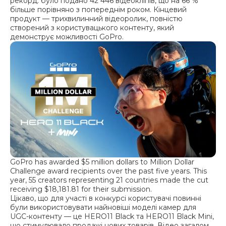
рекорд: було подано 42 446 відеокліпів, що на 66 %
більше порівняно з попереднім роком. Кінцевий
продукт — трихвилинний відеоролик, повністю
створений з користувацького контенту, який
демонструє можливості GoPro.
GoPro has awarded $5 million dollars to Million Dollar
Challenge award recipients over the past five years. This
year, 55 creators representing 21 countries made the cut
receiving $18,181.81 for their submission.
Цікаво, що для участі в конкурсі користувачі повинні
були використовувати найновіші моделі камер для
UGC-контенту — це HERO11 Black та HERO11 Black Mini,
що стимулювало продажі нових товарів. Відео загалом