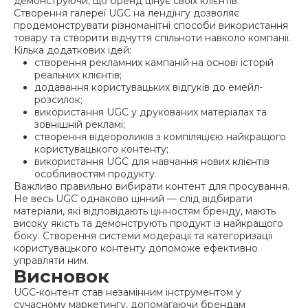
демонструючи, що бренд цінує своїх клієнтів.
Створення галереї UGC на лендінгу дозволяє
продемонструвати різноманітні способи використання
товару та створити відчуття спільноти навколо компанії.
Кілька додаткових ідей:
створення рекламних кампаній на основі історій
реальних клієнтів;
додавання користувацьких відгуків до емейл-
розсилок;
використання UGC у друкованих матеріалах та
зовнішній рекламі;
створення відеороликів з компіляцією найкращого
користувацького контенту;
використання UGC для навчання нових клієнтів
особливостям продукту.
Важливо правильно вибирати контент для просування.
Не весь UGC однаково цінний — слід відбирати
матеріали, які відповідають цінностям бренду, мають
високу якість та демонструють продукт із найкращого
боку. Створення системи модерації та категоризації
користувацького контенту допоможе ефективно
управляти ним.
Висновок
UGC-контент став незамінним інструментом у
сучасному маркетингу, допомагаючи брендам