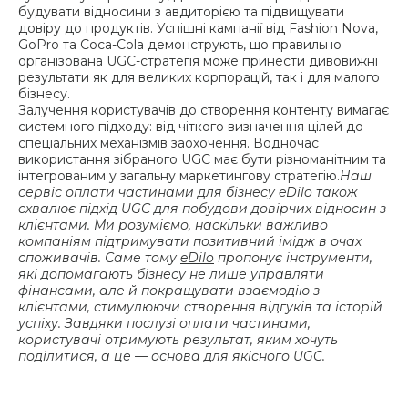
будувати відносини з авдиторією та підвищувати
довіру до продуктів. Успішні кампанії від Fashion Nova,
GoPro та Coca-Cola демонструють, що правильно
організована UGC-стратегія може принести дивовижні
результати як для великих корпорацій, так і для малого
бізнесу.
Залучення користувачів до створення контенту вимагає
системного підходу: від чіткого визначення цілей до
спеціальних механізмів заохочення. Водночас
використання зібраного UGC має бути різноманітним та
інтегрованим у загальну маркетингову стратегію.
Наш
сервіс оплати частинами для бізнесу eDilo також
схвалює підхід UGC для побудови довірчих відносин з
клієнтами. Ми розуміємо, наскільки важливо
компаніям підтримувати позитивний імідж в очах
споживачів. Саме тому
eDilo
пропонує інструменти,
які допомагають бізнесу не лише управляти
фінансами, але й покращувати взаємодію з
клієнтами, стимулюючи створення відгуків та історій
успіху. Завдяки послузі оплати частинами,
користувачі отримують результат, яким хочуть
поділитися, а це — основа для якісного UGC.