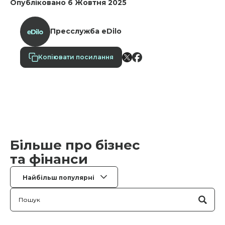
Опубліковано 6 Жовтня 2025
автоматичні фільтри виконують первинну
перевірку, а людина-модератор приймає
остаточне рішення щодо публікації.
Пресслужба eDilo
Копіювати посилання
Більше про бізнес
та фінанси
Найбільш популярні