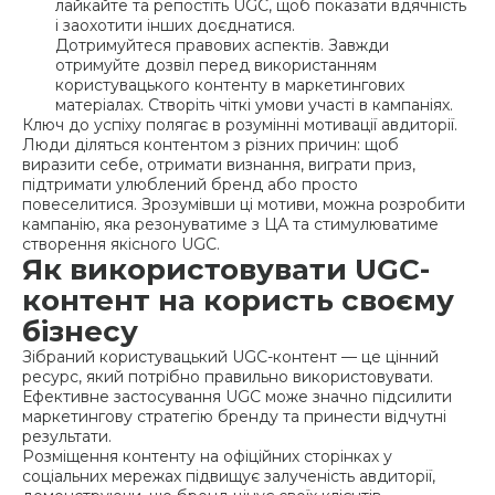
лайкайте та репостіть UGC, щоб показати вдячність
і заохотити інших доєднатися.
Дотримуйтеся правових аспектів. Завжди
отримуйте дозвіл перед використанням
користувацького контенту в маркетингових
матеріалах. Створіть чіткі умови участі в кампаніях.
Ключ до успіху полягає в розумінні мотивації авдиторії.
Люди діляться контентом з різних причин: щоб
виразити себе, отримати визнання, виграти приз,
підтримати улюблений бренд або просто
повеселитися. Зрозумівши ці мотиви, можна розробити
кампанію, яка резонуватиме з ЦА та стимулюватиме
створення якісного UGC.
Як використовувати UGC-
контент на користь своєму
бізнесу
Зібраний користувацький UGC-контент — це цінний
ресурс, який потрібно правильно використовувати.
Ефективне застосування UGC може значно підсилити
маркетингову стратегію бренду та принести відчутні
результати.
Розміщення контенту на офіційних сторінках у
соціальних мережах підвищує залученість авдиторії,