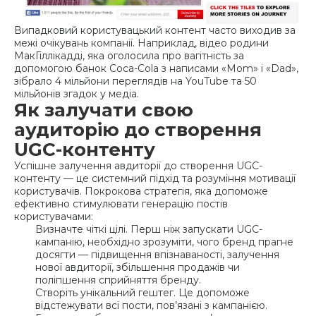
Випадковий користувацький контент часто виходив за
межі очікувань компанії. Наприклад, відео родини
МакГіллікадді, яка оголосила про вагітність за
допомогою банок Coca-Cola з написами «Mom» і «Dad»,
зібрало 4 мільйони переглядів на YouTube та 50
мільйонів згадок у медіа.
Як залучати свою
аудиторію до створення
UGC-контенту
Успішне залучення авдиторії до створення UGC-
контенту — це системний підхід та розуміння мотивації
користувачів. Покрокова стратегія, яка допоможе
ефективно стимулювати генерацію постів
користувачами:
Визначте чіткі цілі. Перш ніж запускати UGC-
кампанію, необхідно зрозуміти, чого бренд прагне
досягти — підвищення впізнаваності, залучення
нової авдиторії, збільшення продажів чи
поліпшення сприйняття бренду.
Створіть унікальний гештег. Це допоможе
відстежувати всі пости, пов’язані з кампанією.